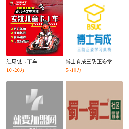
红尾狐卡丁车
博士有成三防正姿学习
10~20万
5~10万
桌
闭