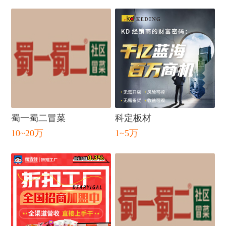
蜀一蜀二冒菜
科定板材
10~20万
1~5万