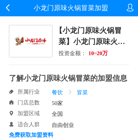


小龙门原味火锅冒菜加盟
【小龙门原味火锅冒
菜】小龙门原味火锅
冒菜诚邀加盟
投资金额：
10~20万
了解小龙门原味火锅冒菜的加盟信息
所属行业

餐饮

冒菜
门店总数

50家
加盟区域

全国
适合人群

自由创业
免费获取加盟资料