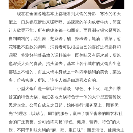
现在在全国各地基本上都能看到火锅的身影，寒冷的冬天
配上一口从锅底捞出来暖呼呼、热辣辣的羊肉或者牛肉，简直
让人欲罢不能，所有的疲惫都一扫而光。而且涮火锅它是可以
自制调料的，花生酱，芝麻酱，醋，辣椒酱，蚝油，香菜，葱
花等数不胜数的调料，消费者可以根据自己的喜好进行选择和
调配，将涮好的菜品放入调料碗中，既美味又有层次感，所以
也深受大众的喜爱。抬头望去，基本上各个城市的火锅店生意
都还是不错的，而且火锅本身就是一种四季畅销的美食，菜品
多，价格实惠，所以，许多人都是由衷喜欢它的。
小型火锅店是一家以经营清淡、绿色、不上火、老少四季
皆宜的特色火锅，融汇各地火锅特色于一体的大中型直营餐饮
民营企业。公司自成立之日起，始终奉行“服务至上，顾客优
先”的理念，以贴心、周到的服务，赢来了纷至沓来的顾客和社
会的广泛赞誉。公司始终高扬“绿色、健康、营养、特色”的大
旗，不同于川味火锅的“麻、辣、重口味”；而是清淡、健康为主