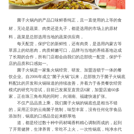
菌子火锅内的产品口味鲜香纯正，且一直使用的上等的食
材，无论是蔬菜、肉类还是丸子，都是选用的市场上的原材
料，蔬菜是总部选用当地的蔬菜供应商，
每天配货，保护它的新鲜性，还有肉类，是选用内蒙古等
草原上的幼崽肉，肉质鲜嫩可口，品牌与当地的养殖基地达成
了长期的合作，所有门店都会由我们的总部统一配货，保护千
店的品质和口感如一。
菌子火锅是一家集火锅经营、研发、加盟连锁于一体的餐
饮企业。自2006年成立“菌子火锅”以来，总部致力于菌子火锅底
料配比的开发和火锅味道的持续改善，并着力于各类餐饮经营
模式的研究与尝试，目前已发展至直营店6家，加盟店逾60多
家，正在珠三角布局的同时，向湖南、福建快速扩张。
不仅产品品质上乘，我们菌子火锅的锅底也是相当不错
的，采用正宗的云南菌子熬制，味型丰富，没有任何化学食品
添加剂，锅底的口感品尝起来醇厚地
道，都是经过数十种中药材喝香料精心调制而成的，起到
了开胃健脾，生津养胃，常吃不上火，一次性锅底，纯净水代