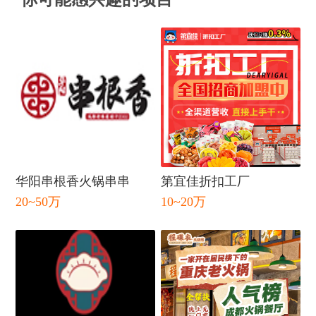
华阳串根香火锅串串
第宜佳折扣工厂
20~50万
10~20万
闭