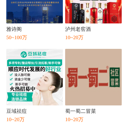
雅诗阁
泸州老窖酒
50~100万
10~20万
闭
豆域祛痘
蜀一蜀二冒菜
10~20万
10~20万