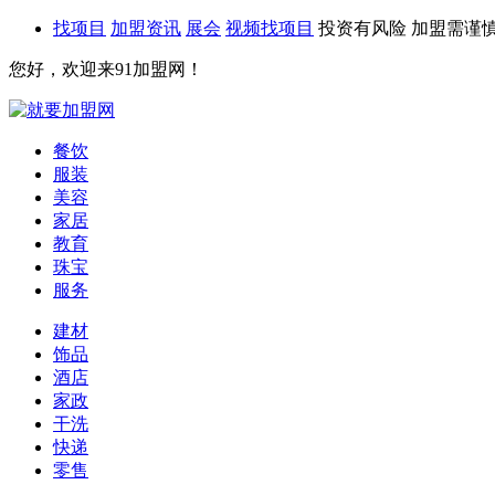
找项目
加盟资讯
展会
视频找项目
投资有风险 加盟需谨
您好，欢迎来91加盟网！
餐饮
服装
美容
家居
教育
珠宝
服务
建材
饰品
酒店
家政
干洗
快递
零售