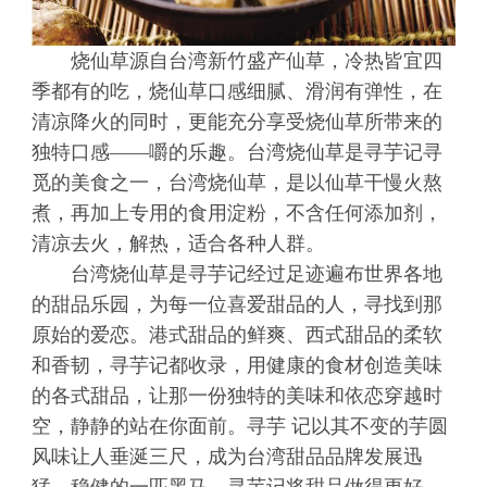
烧仙草源自台湾新竹盛产仙草，冷热皆宜四
季都有的吃，烧仙草口感细腻、滑润有弹性，在
清凉降火的同时，更能充分享受烧仙草所带来的
独特口感——嚼的乐趣。台湾烧仙草是寻芋记寻
觅的美食之一，台湾烧仙草，是以仙草干慢火熬
煮，再加上专用的食用淀粉，不含任何添加剂，
清凉去火，解热，适合各种人群。
台湾烧仙草是寻芋记经过足迹遍布世界各地
的甜品乐园，为每一位喜爱甜品的人，寻找到那
原始的爱恋。港式甜品的鲜爽、西式甜品的柔软
和香韧，寻芋记都收录，用健康的食材创造美味
的各式甜品，让那一份独特的美味和依恋穿越时
空，静静的站在你面前。寻芋 记以其不变的芋圆
风味让人垂涎三尺，成为台湾甜品品牌发展迅