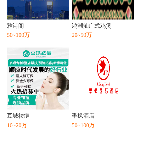
雅诗阁
鸿潮汕广式鸡煲
50~100万
20~50万
闭
豆域祛痘
季枫酒店
10~20万
50~100万