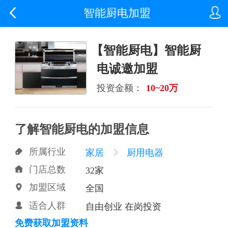


智能厨电加盟
【智能厨电】智能厨
电诚邀加盟
投资金额：
10~20万
了解智能厨电的加盟信息
所属行业

家居

厨用电器
门店总数

32家
加盟区域

全国
适合人群

自由创业 在岗投资
免费获取加盟资料