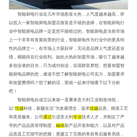
智能厨电行业近几年市场愈发火热，人气度越来越高，所
以投入一家智能厨电加盟店致富是不错的选择，在智能厨电行
业中智能厨电品牌一定是您不能错过的。智能厨电是当前市场
上一个非常有发展前景的行业，智能厨电作为行业中的更具特
性的品牌之一，在市场上大获好评，无论是品牌人气度还是业
绩，都能排在行业前列。如此火热的加盟市场，吸引了越来越
多创业者的目光，只为成功创业，实现财富梦想。想要加盟智
能厨电品牌的您，难道不想了解智能厨电公司实力，加盟要求
和加盟费用吗？想了解的话，那就一起来仔细看下以下分析
吧！
智能厨电自成立以来就一直秉承意大利工业制造传统，
以“
优越
科技，新颖生活”为发展理念，追求
优越
品质、精湛工艺
和美质服务。公司
通过
引进意大利
专业
技术人才，并制定了严
苛的产品品质管理制度，
确保
新产品开发和能力，以及对产品
品质及工艺细节的把握；更建立了完善的售前售后服务系统，