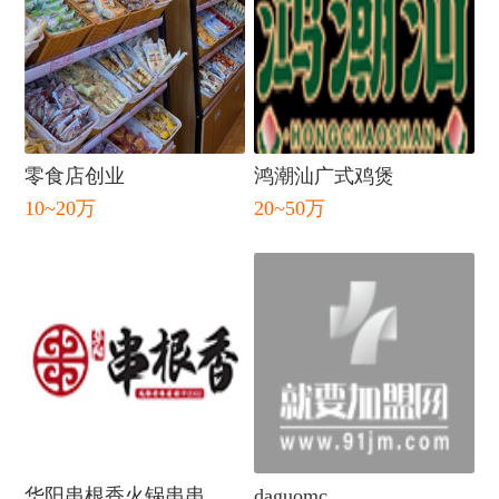
零食店创业
鸿潮汕广式鸡煲
10~20万
20~50万
闭
华阳串根香火锅串串
daguomc