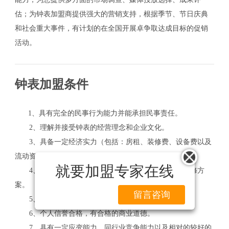
估；为钟表加盟商提供强大的营销支持，根据季节、节日庆典
和社会重大事件，有计划的在全国开展卓争取达成目标的促销
活动。
钟表加盟条件
1、具有完全的民事行为能力并能承担民事责任。
2、理解并接受钟表的经营理念和企业文化。
3、具备一定经济实力（包括：房租、装修费、设备费以及
流动资金等等）。
就要加盟专家在线
4、合理的店铺选址，经公司实地考察确定后统一装修方
案。
留言咨询
5、无条件的执行公司总部所制定的政策。
6、个人信誉合格，有合格的商业道德。
7、具有一定应变能力、同行业竞争能力以及相对的较好的