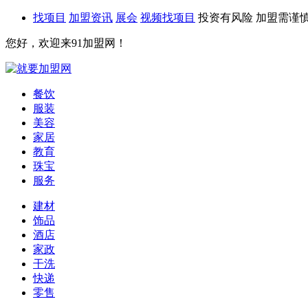
找项目
加盟资讯
展会
视频找项目
投资有风险 加盟需谨
您好，欢迎来91加盟网！
餐饮
服装
美容
家居
教育
珠宝
服务
建材
饰品
酒店
家政
干洗
快递
零售