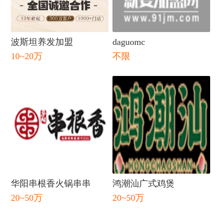
波斯坦养发加盟
daguomc
10~20万
不限
闭
华阳串根香火锅串串
鸿潮汕广式鸡煲
20~50万
20~50万