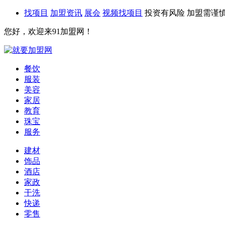
找项目
加盟资讯
展会
视频找项目
投资有风险 加盟需谨
您好，欢迎来91加盟网！
餐饮
服装
美容
家居
教育
珠宝
服务
建材
饰品
酒店
家政
干洗
快递
零售