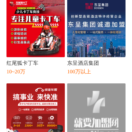
红尾狐卡丁车
东呈酒店集团
10~20万
100万以上
闭