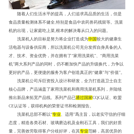
随着人们生活水平的提高，人们追求高品质的生活，但是
食品质量检测体系不健全,特别是食品中农药兽药残留等。洗菜
机的出现，让家庭吃上菜,根本的解决毒从口入的问题。
洗菜机人的目标是努力将企业打造成为
中国
较大的健康生
活电器与设备供应商，所以洗菜机公司充分发挥自身具备的人
才、技术、资金优势，并在拥有了“家用洗菜机”、“商用洗菜
机”两大系列产品的同时，仍不断加快产品的升级换代，力争以
更好的产品，更便捷的服务为客户创造真正的“健康”与“价值”。
洗菜机公司斥巨资投入设计和研发，全力打造蔬卫士自主
核心品牌，产品涵盖了家用洗菜机和商用洗菜机系列，并陆续
推出新品来拓宽产品线。系列产品已
通过
国家
CQC认证、欧盟
CE认证等，获得机构的荣誉证书和检测报告。
洗菜机总部不断以“
专业
、适用”爲主旨，以老实守信的仔细
态度，精造各类石材、玻璃磨边机及金刚石工具，我们的好质
量，完善效劳取得客户分歧好评，在其
专业
范畴，高居优异的