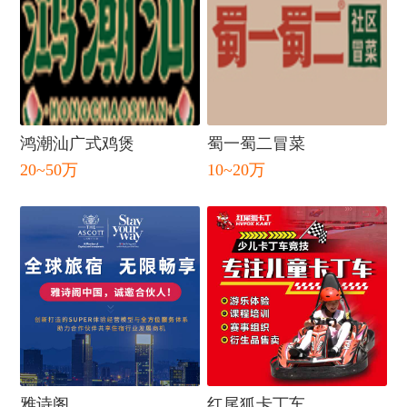
鸿潮汕广式鸡煲
蜀一蜀二冒菜
20~50万
10~20万
闭
雅诗阁
红尾狐卡丁车