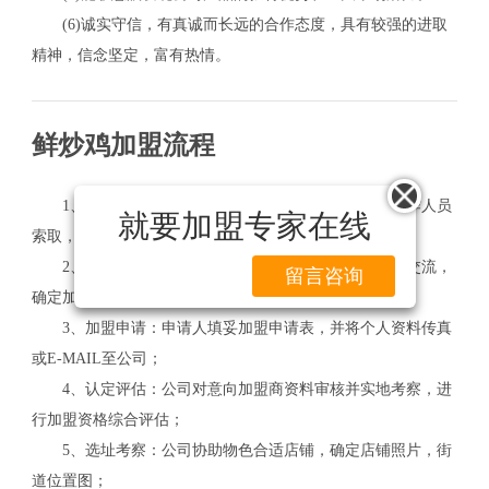
(6)诚实守信，有真诚而长远的合作态度，具有较强的进取
精神，信念坚定，富有热情。
鲜炒鸡加盟流程
1、接触了解：详细阅读公司招商资料，可向我司工作人员
就要加盟专家在线
索取，做好前期资金和市场调查等准备；
2、加盟洽谈：与公司负责人就合作具体事宜作详细交流，
留言咨询
确定加盟意向；
3、加盟申请：申请人填妥加盟申请表，并将个人资料传真
或E-MAIL至公司；
4、认定评估：公司对意向加盟商资料审核并实地考察，进
行加盟资格综合评估；
5、选址考察：公司协助物色合适店铺，确定店铺照片，街
道位置图；