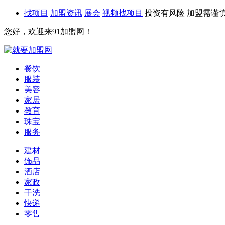
找项目
加盟资讯
展会
视频找项目
投资有风险 加盟需谨
您好，欢迎来91加盟网！
餐饮
服装
美容
家居
教育
珠宝
服务
建材
饰品
酒店
家政
干洗
快递
零售