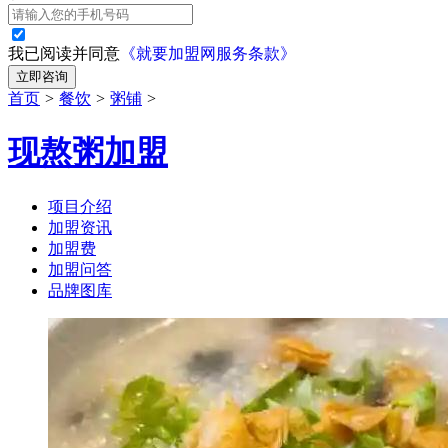
我已阅读并同意
《就要加盟网服务条款》
立即咨询
首页
>
餐饮
>
粥铺
>
现熬粥加盟
项目介绍
加盟资讯
加盟费
加盟问答
品牌图库