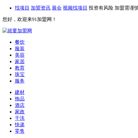
找项目
加盟资讯
展会
视频找项目
投资有风险 加盟需谨
您好，欢迎来91加盟网！
餐饮
服装
美容
家居
教育
珠宝
服务
建材
饰品
酒店
家政
干洗
快递
零售