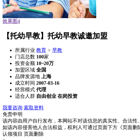
效果图1
【托幼早教】托幼早教诚邀加盟
所属行业
教育
>
早教
门店总数
100
家
投资金额
10~20万
加盟区域
全国
品牌发源地
上海
成立时间
2007-03-16
经营模式
代理
适合人群
自由创业 在岗投资
我要咨询
索取资料
免责申明
该内容由用户自行发布，本网站不对该信息的真实性、合法性
如该内容侵害他人合法权益，权利人可通过页面下方《页面删
认领项目
页面删除