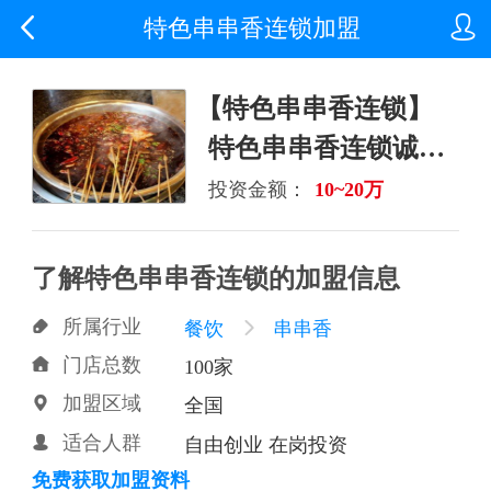


特色串串香连锁加盟
【特色串串香连锁】
特色串串香连锁诚邀
加盟
投资金额：
10~20万
了解特色串串香连锁的加盟信息
所属行业

餐饮

串串香
门店总数

100家
加盟区域

全国
适合人群

自由创业 在岗投资
免费获取加盟资料