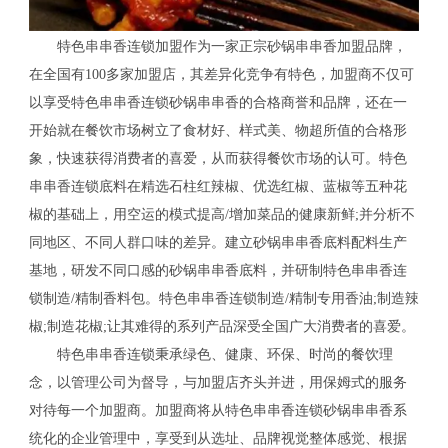
特色串串香连锁加盟作为一家正宗砂锅串串香加盟品牌，
在全国有100多家加盟店，其差异化竞争有特色，加盟商不仅可
以享受特色串串香连锁砂锅串串香的合格商誉和品牌，还在一
开始就在餐饮市场树立了食材好、样式美、物超所值的合格形
象，快速获得消费者的喜爱，从而获得餐饮市场的认可。特色
串串香连锁底料在精选石柱红辣椒、优选红椒、蓝椒等五种花
椒的基础上，用空运的模式提高/增加菜品的健康新鲜;并分析不
同地区、不同人群口味的差异。建立砂锅串串香底料配料生产
基地，研发不同口感的砂锅串串香底料，并研制特色串串香连
锁制造/精制香料包。特色串串香连锁制造/精制专用香油;制造辣
椒;制造花椒;让其难得的系列产品深受全国广大消费者的喜爱。
特色串串香连锁秉承绿色、健康、环保、时尚的餐饮理
念，以管理公司为督导，与加盟店齐头并进，用保姆式的服务
对待每一个加盟商。加盟商将从特色串串香连锁砂锅串串香系
统化的企业管理中，享受到从选址、品牌视觉整体感觉、根据