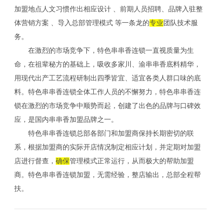
加盟地点人文习惯作出相应设计 、前期人员招聘、品牌入驻整
体营销方案 、导入总部管理模式 等一条龙的
专业
团队技术服
务。
在激烈的市场竞争下，特色串串香连锁一直视质量为生
命，在祖辈秘方的基础上，吸收多家川、渝串串香底料精华，
用现代出产工艺流程研制出四季皆宜、适宜各类人群口味的底
料。特色串串香连锁全体工作人员的不懈努力，特色串串香连
锁在激烈的市场竞争中顺势而起，创建了出色的品牌与口碑效
应，是国内串串香加盟品牌之一。
特色串串香连锁总部各部门和加盟商保持长期密切的联
系，根据加盟商的实际开店情况制定相应计划，并定期对加盟
店进行督查，
确保
管理模式正常运行，从而极大的帮助加盟
商。特色串串香连锁加盟，无需经验，整店输出，总部全程帮
扶。