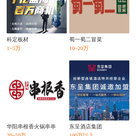
科定板材
蜀一蜀二冒菜
1~5万
10~20万
闭
华阳串根香火锅串串
东呈酒店集团
20~50万
100万以上