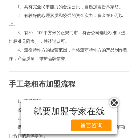
1、具有完全民事能力的合法公民，自愿加盟晋帛家纺。
2、有较好的心理素质和较强的资金实力，资金在10万以
上。
3、有30—100平方米的正规门市，符合公司选址标准（选
址标准见附表），并经过认可。
4、遵循特许方的经营范围，严格遵守特许方的产品制作程
序，产品质量，维护品牌信誉。
手工老粗布加盟流程
1、项目咨询
就要加盟专家在线
各种方式或渠道对项目有一个大致而较为全面的认识。
2、现场考察
留言咨询
携带本人身份证件赴公司现场参观、考察、洽谈，了解项
目合作的具体事宜。