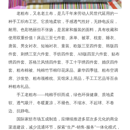
老粗布，又名老土布，是几千年来劳动人民世代延用的一
种手工织布工艺。它质地柔软，手感透气性好，无静电反应，
耐用。色彩艳丽但不张扬，是居家和服装的面料，具有收藏和
使用双重价值！床品三至七件套、床单、被罩、枕套、睡衣、
唐装、男女衬衣、短袖衬衣、童装、欧版三至四件套、韩版四
件套、刺绣三至六件套、手纺四件套、AB版四至六件套、贴布
绣四件套、苏格兰风情四件套、手工十字绣四件套、婚庆四件
套、粗布棉被、纯棉竹节棉印花床品、豪华四季毯、粗布空调
席、沙发垫、粗布颈椎枕、宾馆床上用品，手工工艺品等百余
种粗布礼品。
手工老粗布——纯棉手织而成，绿色环保健康、质地柔
软、透气吸汗、冬暖夏凉，不褪色、不缩水、不起球、不卷
边、抗静电。
国际家纺市场五成制造，应继续推进多层次多元化的商业
渠道建设，减少流通环节，探索“生产-销售-服务”一体化模式，