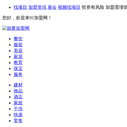
找项目
加盟资讯
展会
视频找项目
投资有风险 加盟需谨
您好，欢迎来91加盟网！
餐饮
服装
美容
家居
教育
珠宝
服务
建材
饰品
酒店
家政
干洗
快递
零售