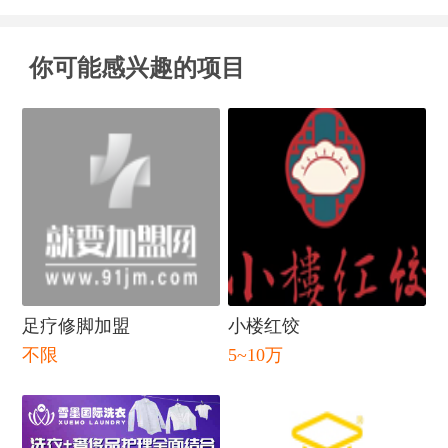
你可能感兴趣的项目
足疗修脚加盟
小楼红饺
不限
5~10万
闭