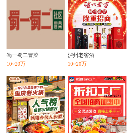
闭
蜀一蜀二冒菜
泸州老窖酒
10~20万
10~20万