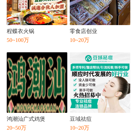
闭
程蝶衣火锅
零食店创业
50~100万
10~20万
鸿潮汕广式鸡煲
豆域祛痘
20~50万
10~20万