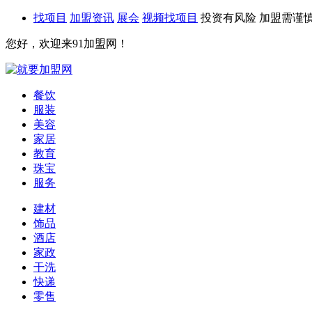
找项目
加盟资讯
展会
视频找项目
投资有风险 加盟需谨
您好，欢迎来91加盟网！
餐饮
服装
美容
家居
教育
珠宝
服务
建材
饰品
酒店
家政
干洗
快递
零售