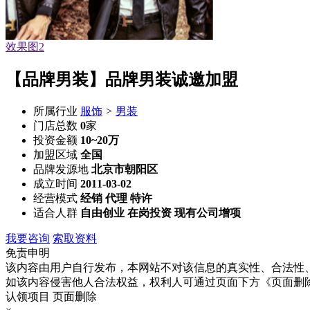
效果图2
【品牌男装】品牌男装诚邀加盟
所属行业
服饰
>
男装
门店总数
0
家
投资金额
10~20万
加盟区域
全国
品牌发源地
北京市朝阳区
成立时间
2011-03-02
经营模式
经销 代理 特许
适合人群
自由创业 在岗投资 现有公司增项
我要咨询
索取资料
免责申明
该内容由用户自行发布，本网站不对该信息的真实性、合法性
如该内容侵害他人合法权益，权利人可通过页面下方《页面删
认领项目
页面删除