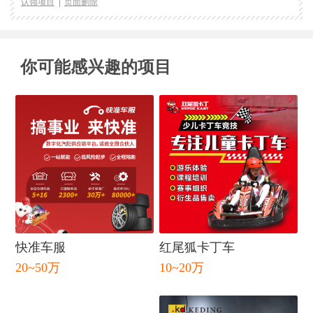
认领项目
页面删除
你可能感兴趣的项目
快准车服
红尾狐卡丁车
20~50万
10~20万
闭