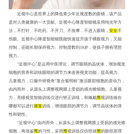
近视中心是世界上的降低青少年近视度数的眼镜，该产品
是对人类健康的一大贡献。近视中心降度智能镜采用纯光学方
法，不打针、不吃药、不开刀、不按摩，不进入眼睛，
安全
不
伤眼。近视中心降度智能镜既能快速提升孩子裸眼视力，又能
控制，还能长期保持视力、控制度数到18岁，使孩子拥有理想
视力。
“近视中心”是运用中医理论，调节眼睛的晶状体，增加视觉
细胞的营养和训练眼睛的调节力来改善视觉功能，提高视力。
儿童视力，口服中研视奇“复合菊明粉”激活眼部细胞的原动力，
由内而外，从源头上调整视网膜上受损的感光锥细胞。儿童视
力，亮瞳视觉智能训练仪进行矫正训练，和佩戴
鹰
视训练镜在
哪都可以进行
康复
训练，增强眼部的调节力，调节晶状体的弹
性和韧性。
“近视中心”由内而外，从源头上调整视网膜上受损的感光锥
细胞，再借鉴
鹰
的习性，采用
鹰
视训练仪仿照雄
鹰
的眼部原理