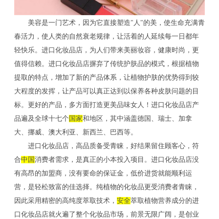
美容是一门艺术，因为它直接塑造"人"的美，使生命充满青
春活力，使人类的自然衰老规律，让活着的人延续每一日都年
轻快乐。进口化妆品店，为人们带来美丽妆容，健康时尚，更
值得信赖。进口化妆品店摒弃了传统护肤品的模式，根据植物
提取的特点，增加了新的产品体系，让植物护肤的优势得到较
大程度的发挥，让产品可以真正达到以保养各种皮肤问题的目
标。更好的产品，多方面打造更美品味女人！进口化妆品店产
品遍及全球十七个
国家
和地区，其中涵盖德国、瑞士、加拿
大、挪威、澳大利亚、新西兰、巴西等。
进口化妆品店，高品质备受青睐，好结果留住顾客心，符
合
中国
消费者需求，是真正的小本投入项目。进口化妆品店没
有高昂的加盟商，没有要命的保证金，低价进货就能顺利运
营，是轻松致富的佳选择。纯植物的化妆品更受消费者青睐，
因此采用精密的高纯度萃取技术，
安全
萃取植物营养成分的进
口化妆品店就火遍了整个化妆品市场，前景无限广阔，是创业