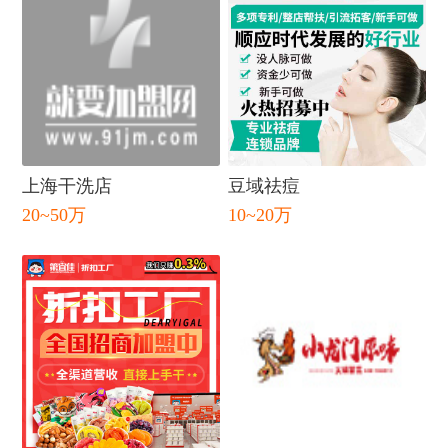
上海干洗店
豆域祛痘
20~50万
10~20万
闭