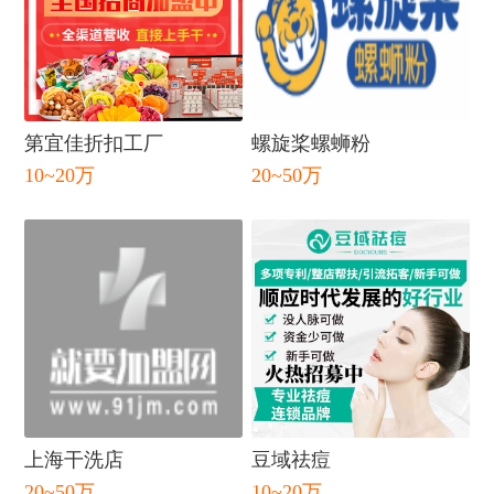
第宜佳折扣工厂
螺旋桨螺蛳粉
10~20万
20~50万
闭
上海干洗店
豆域祛痘
20~50万
10~20万