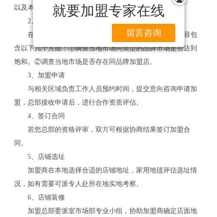
就要加盟专家在线
以及本地的加盟情况，以便后期加盟工作的顺利开展。
2、市场调查
留言咨询
在确定加盟前，加盟商一定要做好市场调查，具体内容包
含以下几个方面：①调查当地市场同类型的品牌市场是否达到
饱和。②调查当地市场是否存在同品牌加盟店。
3、加盟申请
与相关区域负责工作人员预约时间，提交意向咨询申请加
盟，总部接收申请后，进行合作资质评估。
4、签订合同
若您总部的资格评审，双方可根据协商结果签订加盟合
同。
5、店铺选址
加盟商在本地选择合适的店铺地址，家用地毯评估选址情
况，如有需要可派专人赴所在地实地考察。
6、店铺装修
加盟总部委派室市场部专业小组，协助加盟商确定店面地