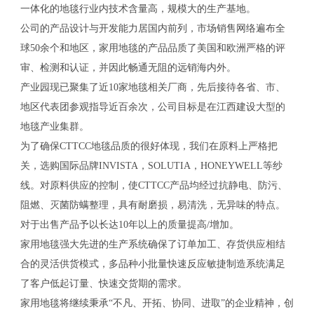
一体化的地毯行业内技术含量高，规模大的生产基地。
公司的产品设计与开发能力居国内前列，市场销售网络遍布全
球50余个和地区，家用地毯的产品品质了美国和欧洲严格的评
审、检测和认证，并因此畅通无阻的远销海内外。
产业园现已聚集了近10家地毯相关厂商，先后接待各省、市、
地区代表团参观指导近百余次，公司目标是在江西建设大型的
地毯产业集群。
为了确保CTTCC地毯品质的很好体现，我们在原料上严格把
关，选购国际品牌INVISTA，SOLUTIA，HONEYWELL等纱
线。对原料供应的控制，使CTTCC产品均经过抗静电、防污、
阻燃、灭菌防螨整理，具有耐磨损，易清洗，无异味的特点。
对于出售产品予以长达10年以上的质量提高/增加。
家用地毯强大先进的生产系统确保了订单加工、存货供应相结
合的灵活供货模式，多品种小批量快速反应敏捷制造系统满足
了客户低起订量、快速交货期的需求。
家用地毯将继续秉承“不凡、开拓、协同、进取”的企业精神，创