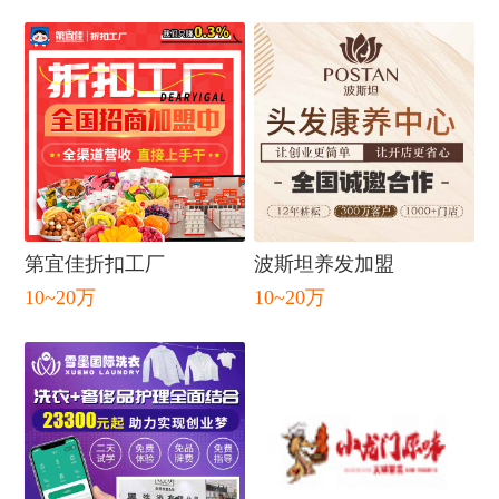
闭
第宜佳折扣工厂
波斯坦养发加盟
10~20万
10~20万