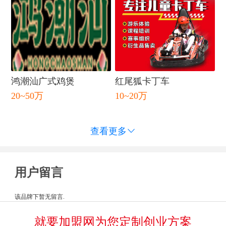
鸿潮汕广式鸡煲
红尾狐卡丁车
20~50万
10~20万
查看更多

用户留言
该品牌下暂无留言.
就要加盟网为您定制创业方案