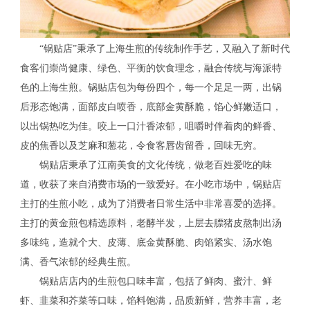
“锅贴店”秉承了上海生煎的传统制作手艺，又融入了新时代
食客们崇尚健康、绿色、平衡的饮食理念，融合传统与海派特
色的上海生煎。锅贴店包为每份四个，每一个足足一两，出锅
后形态饱满，面部皮白喷香，底部金黄酥脆，馅心鲜嫩适口，
以出锅热吃为佳。咬上一口汁香浓郁，咀嚼时伴着肉的鲜香、
皮的焦香以及芝麻和葱花，令食客唇齿留香，回味无穷。
锅贴店秉承了江南美食的文化传统，做老百姓爱吃的味
道，收获了来自消费市场的一致爱好。在小吃市场中，锅贴店
主打的生煎小吃，成为了消费者日常生活中非常喜爱的选择。
主打的黄金煎包精选原料，老酵半发，上层去膘猪皮熬制出汤
多味纯，造就个大、皮薄、底金黄酥脆、肉馅紧实、汤水饱
满、香气浓郁的经典生煎。
锅贴店店内的生煎包口味丰富，包括了鲜肉、蜜汁、鲜
虾、韭菜和芥菜等口味，馅料饱满，品质新鲜，营养丰富，老