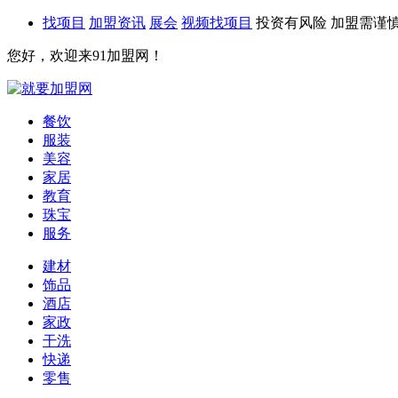
找项目
加盟资讯
展会
视频找项目
投资有风险 加盟需谨
您好，欢迎来91加盟网！
餐饮
服装
美容
家居
教育
珠宝
服务
建材
饰品
酒店
家政
干洗
快递
零售