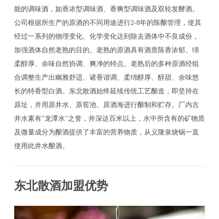
能的调味酒，如香浓型调味酒、香爽型调味酒及双轮发酵酒。
公司根据所生产的原酒的不同用途进行2-8年的陈酿管理，使其
经过一系列的物理变化、化学变化达到除去酒体中不良成份，
加强酒体自然老熟的目的。老熟的原酒具有酒质陈香浓郁、绵
柔醇厚、余味自然协调、爽净的特点。老熟后的多种原酒经组
合调整生产出幽雅舒适、诸香谐调、柔绵醇厚、醇甜、余味悠
长的特香型白酒。东北散酒始终延续传统工艺酿造，即坚持在
原址，并用原井水、原窖池、原酒海进行酿制和贮存。厂内古
井水素有"龙潭水"之誉，井深达百米以上，水中所含有的矿物质
及微量成分为酿酒提供了丰富的营养物质，从义隆泉烧锅一直
使用此井水酿酒。
东北散酒加盟优势