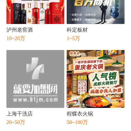
闭
泸州老窖酒
科定板材
10~20万
1~5万
上海干洗店
程蝶衣火锅
20~50万
50~100万