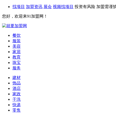
找项目
加盟资讯
展会
视频找项目
投资有风险 加盟需谨
您好，欢迎来91加盟网！
餐饮
服装
美容
家居
教育
珠宝
服务
建材
饰品
酒店
家政
干洗
快递
零售