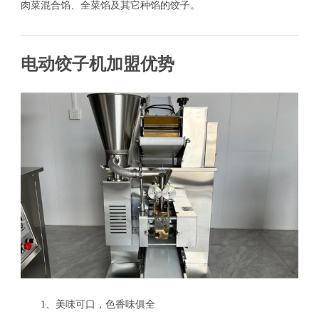
肉菜混合馅、全菜馅及其它种馅的饺子。
电动饺子机加盟优势
1、美味可口，色香味俱全