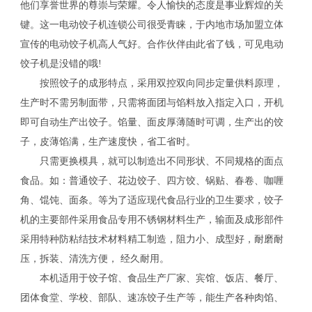
他们享誉世界的尊崇与荣耀。令人愉快的态度是事业辉煌的关
键。这一电动饺子机连锁公司很受青睐，于内地市场加盟立体
宣传的电动饺子机高人气好。合作伙伴由此省了钱，可见电动
饺子机是没错的哦!
按照饺子的成形特点，采用双控双向同步定量供料原理，
生产时不需另制面带，只需将面团与馅料放入指定入口，开机
即可自动生产出饺子。馅量、面皮厚薄随时可调，生产出的饺
子，皮薄馅满，生产速度快，省工省时。
只需更换模具，就可以制造出不同形状、不同规格的面点
食品。如：普通饺子、花边饺子、四方饺、锅贴、春卷、咖喱
角、馄饨、面条。等为了适应现代食品行业的卫生要求，饺子
机的主要部件采用食品专用不锈钢材料生产，输面及成形部件
采用特种防粘结技术材料精工制造，阻力小、成型好，耐磨耐
压，拆装、清洗方便， 经久耐用。
本机适用于饺子馆、食品生产厂家、宾馆、饭店、餐厅、
团体食堂、学校、部队、速冻饺子生产等，能生产各种肉馅、