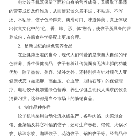
电动饺子机既保留了面粉自身的营养成份，又吸取了果蔬
的营养成份及纤维质，从而使彩饺久煮不烂，不粘连、不浑
汤、不粘牙、饺子色泽鲜亮、爽滑可口、味道鲜美，真正体现
出饮食文化中的“色、香、味、形、体”融合，使饺子所具备的营
养成份，在膳食科学搭配上更加合理。
2、是新世纪的绿色营养食品
在亚健康泛滥的当今，现代人们钟爱的是来自大自然的绿
色营养、养生保健食品，饺子有着让传统面食无法比拟的功能
优势，除了益智、美容、滋补之外，还特别拥有针对现代人亚
健康状态（如肥胖、高血压、心血管、胆结石等）的保健理
疗。电动饺子机加盟绿色营养、养生保健是现代人渴求的饮食
消费习惯，这些都是当今市场上的畅销食品。
4、制作品种多样
饺子机均采用自动化流水线生产，各种肉馅、肉菜混合
馅、全菜馅及其它种馅的饺子，还可生产春卷、馄饨、火锅水
饺、珍珠水饺、咖喱饺子、花边饺子、锅帖饺子等。经营品种