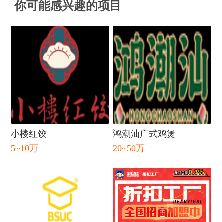
你可能感兴趣的项目
小楼红饺
鸿潮汕广式鸡煲
5~10万
20~50万
闭