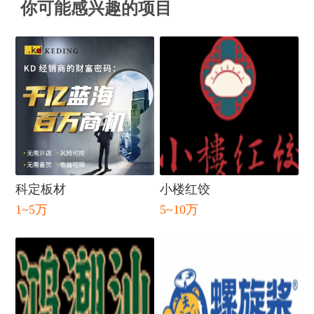
你可能感兴趣的项目
闭
科定板材
小楼红饺
1~5万
5~10万