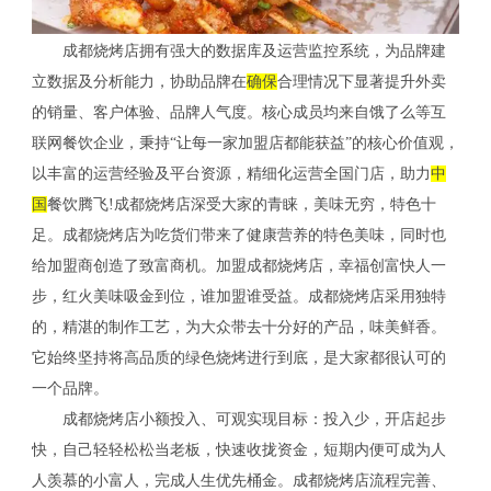
成都烧烤店拥有强大的数据库及运营监控系统，为品牌建
立数据及分析能力，协助品牌在
确保
合理情况下显著提升外卖
的销量、客户体验、品牌人气度。核心成员均来自饿了么等互
联网餐饮企业，秉持“让每一家加盟店都能获益”的核心价值观，
以丰富的运营经验及平台资源，精细化运营全国门店，助力
中
国
餐饮腾飞!成都烧烤店深受大家的青睐，美味无穷，特色十
足。成都烧烤店为吃货们带来了健康营养的特色美味，同时也
给加盟商创造了致富商机。加盟成都烧烤店，幸福创富快人一
步，红火美味吸金到位，谁加盟谁受益。成都烧烤店采用独特
的，精湛的制作工艺，为大众带去十分好的产品，味美鲜香。
它始终坚持将高品质的绿色烧烤进行到底，是大家都很认可的
一个品牌。
成都烧烤店小额投入、可观实现目标：投入少，开店起步
快，自己轻轻松松当老板，快速收拢资金，短期内便可成为人
人羡慕的小富人，完成人生优先桶金。成都烧烤店流程完善、