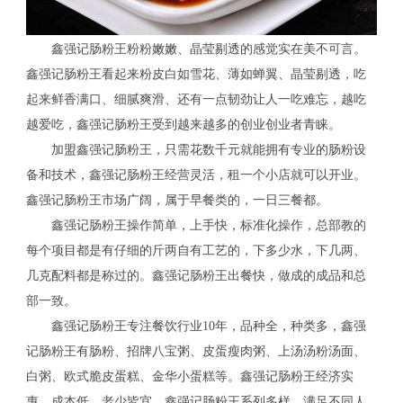
鑫强记肠粉王粉粉嫩嫩、晶莹剔透的感觉实在美不可言。
鑫强记肠粉王看起来粉皮白如雪花、薄如蝉翼、晶莹剔透，吃
起来鲜香满口、细腻爽滑、还有一点韧劲让人一吃难忘，越吃
越爱吃，鑫强记肠粉王受到越来越多的创业创业者青睐。
加盟鑫强记肠粉王，只需花数千元就能拥有专业的肠粉设
备和技术，鑫强记肠粉王经营灵活，租一个小店就可以开业。
鑫强记肠粉王市场广阔，属于早餐类的，一日三餐都。
鑫强记肠粉王操作简单，上手快，标准化操作，总部教的
每个项目都是有仔细的斤两自有工艺的，下多少水，下几两、
几克配料都是称过的。鑫强记肠粉王出餐快，做成的成品和总
部一致。
鑫强记肠粉王专注餐饮行业10年，品种全，种类多，鑫强
记肠粉王有肠粉、招牌八宝粥、皮蛋瘦肉粥、上汤汤粉汤面、
白粥、欧式脆皮蛋糕、金华小蛋糕等。鑫强记肠粉王经济实
惠、成本低、老少皆宜。鑫强记肠粉王系列多样，满足不同人