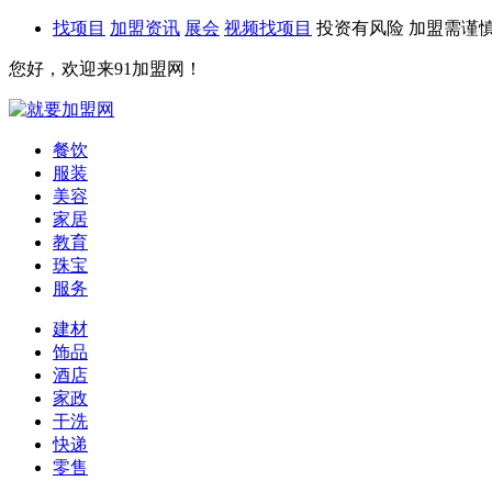
找项目
加盟资讯
展会
视频找项目
投资有风险 加盟需谨
您好，欢迎来91加盟网！
餐饮
服装
美容
家居
教育
珠宝
服务
建材
饰品
酒店
家政
干洗
快递
零售