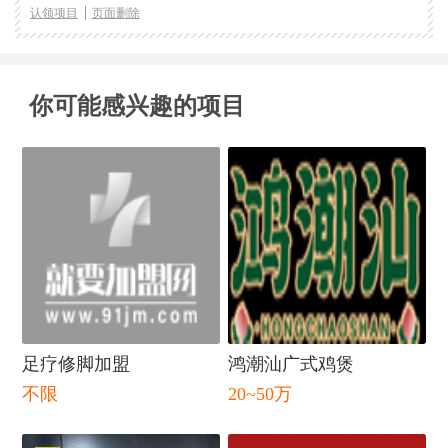
认领项目
页面删除
你可能感兴趣的项目
足疗修脚加盟
鸿潮汕广式鸡煲
不限
20~50万