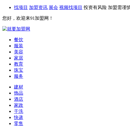
找项目
加盟资讯
展会
视频找项目
投资有风险 加盟需谨
您好，欢迎来91加盟网！
餐饮
服装
美容
家居
教育
珠宝
服务
建材
饰品
酒店
家政
干洗
快递
零售