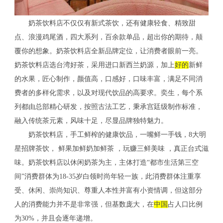
奶茶饮料店不仅仅有新式茶饮，还有健康轻食、精致甜
点、浪漫鸡尾酒，四大系列，百余款单品，超出你的期待，颠
覆你的想象。奶茶饮料店全新品牌定位，让消费者眼前一亮。
奶茶饮料店选台湾好茶，采用进口新西兰奶源，加上
好的
新鲜
的水果，匠心制作，颜值高，口感好，口味丰富，满足不同消
费者的多样化需求，以及对现代饮品的高要求。奕生，每个系
列都由总部精心研发，按照古法工艺，秉承宫廷级制作标准，
融入传统茶元素，风味十足，尽显品牌独特魅力。
奶茶饮料店，手工鲜榨的健康饮品，一嘴鲜一手钱，8大明
星招牌茶饮， 鲜果加鲜奶加鲜茶 ，玩赚三鲜美味 ，真正台式滋
味。奶茶饮料店以休闲奶茶为主，主体打造“都市生活第三空
间”消费群体为18-35岁白领时尚年轻一族，此消费群体注重享
受、休闲、崇尚知识、尊重人本性并富有小资情调，但这部分
人的消费能力并不是非常强，但基数庞大，在
中国
占人口比例
为30%，并且会逐年递增。