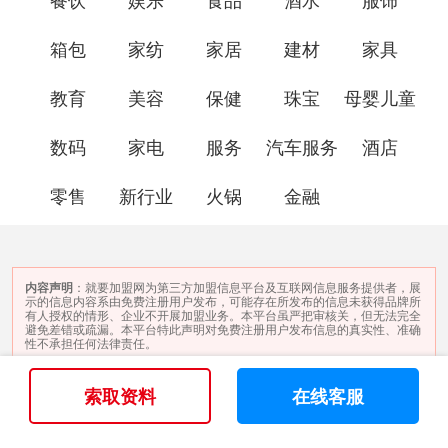
餐饮
娱乐
食品
酒水
服饰
箱包
家纺
家居
建材
家具
教育
美容
保健
珠宝
母婴儿童
数码
家电
服务
汽车服务
酒店
零售
新行业
火锅
金融
内容声明
：就要加盟网为第三方加盟信息平台及互联网信息服务提供者，展
示的信息内容系由免费注册用户发布，可能存在所发布的信息未获得品牌所
有人授权的情形、企业不开展加盟业务。本平台虽严把审核关，但无法完全
避免差错或疏漏。本平台特此声明对免费注册用户发布信息的真实性、准确
性不承担任何法律责任。
©2005 - 2025 版权所有 就要加盟网
索取资料
在线客服
投资有风险 加盟需谨慎