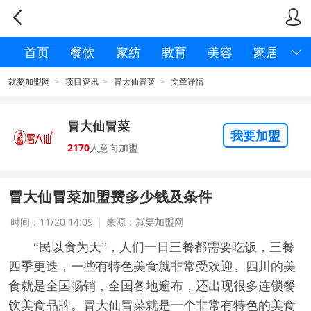


首页
餐饮
家纺
教育
美容
家居

就要加盟网
项目资讯
冒大仙冒菜
文章详情
>
>
>
冒大仙冒菜
我要加盟
2170
人意向加盟
冒大仙冒菜加盟费多少钱及条件
时间：11/20 14:09
|
来源：就要加盟网
“民以食为天”，人们一日三餐都需要吃饭，三餐
四季更迭，一些有特色美食就非常受欢迎。四川的美
食就是全国畅销，全国各地遍布，还出现很多连锁餐
饮美食品牌。冒大仙冒菜就是一个非常有特色的美食