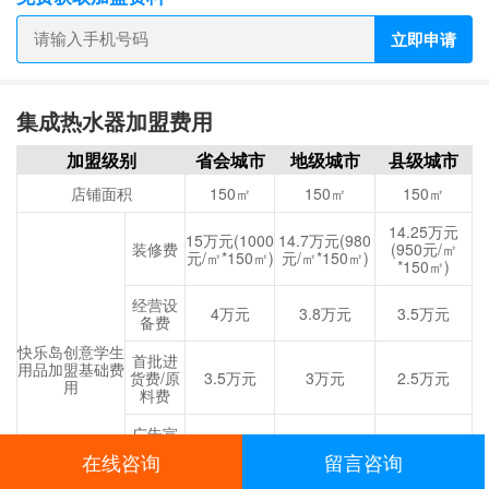
立即申请
集成热水器加盟费用
加盟级别
省会城市
地级城市
县级城市
店铺面积
150㎡
150㎡
150㎡
14.25万元
15万元(1000
14.7万元(980
装修费
(950元/㎡
元/㎡*150㎡)
元/㎡*150㎡)
*150㎡)
经营设
4万元
3.8万元
3.5万元
备费
快乐岛创意学生
首批进
用品加盟基础费
货费/原
3.5万元
3万元
2.5万元
用
料费
广告宣
传及开
3000元
2000元
1000元
在线咨询
留言咨询
业费