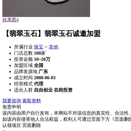
效果图1
【翡翠玉石】翡翠玉石诚邀加盟
所属行业
珠宝
>
其他
门店总数
100
家
投资金额
10~20万
加盟区域
全国
品牌发源地
广东
成立时间
2008-06-03
经营模式
代理
适合人群
自由创业 在岗投资
我要咨询
索取资料
免责申明
该内容由用户自行发布，本网站不对该信息的真实性、合法性
如该内容侵害他人合法权益，权利人可通过页面下方《页面删
认领项目
页面删除