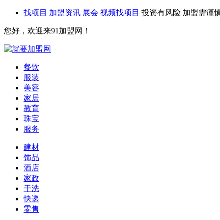
找项目
加盟资讯
展会
视频找项目
投资有风险 加盟需谨
您好，欢迎来91加盟网！
餐饮
服装
美容
家居
教育
珠宝
服务
建材
饰品
酒店
家政
干洗
快递
零售