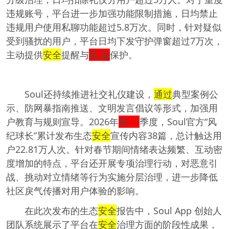
违规账号，平台进一步加强功能限制措施，日均禁止
违规用户使用私聊功能超过5.8万次。同时，针对疑似
受到骚扰的用户，平台日均下发守护弹窗超过7万次，
主动提供
安全
提醒与
风.险
保护。
Soul还持续推进社交礼仪建设，
通过
典型案例公
示、防网暴指南推送、文明发言倡议等形式，加强用
户教育与规则宣导。2026年
第.一
季度，Soul官方“风
纪球长”累计发布生态
安全
宣传内容38篇，总计触达用
户22.81万人次。针对春节期间情绪表达频繁、互动密
度增加的特点，平台还开展专项治理行动，对恶意引
战、挑动对立情绪等行为实施分层治理，进一步降低
社区戾气传播对用户体验的影响。
在此次发布的生态
安全
报告中，Soul App 创始人
团队系统展示了平台在
安全
治理方面的阶段性成果，