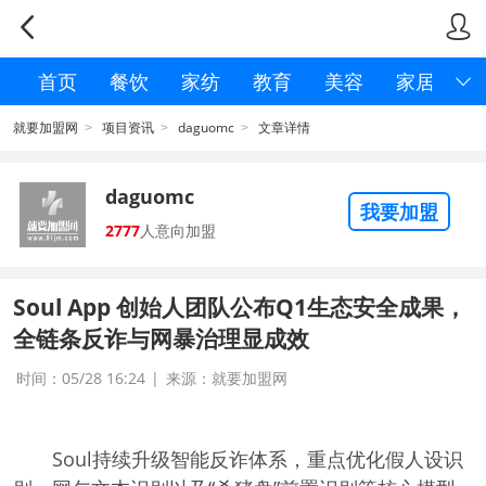


首页
餐饮
家纺
教育
美容
家居

就要加盟网
项目资讯
daguomc
文章详情
>
>
>
daguomc
我要加盟
2777
人意向加盟
Soul App 创始人团队公布Q1生态安全成果，
全链条反诈与网暴治理显成效
时间：05/28 16:24
|
来源：就要加盟网
Soul持续升级智能反诈体系，重点优化假人设识