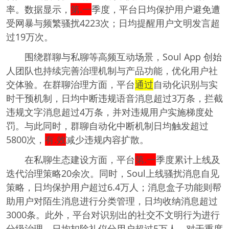
率。数据显示，
第.一
季度，平台日均保护用户避免遭
受网暴与频繁骚扰4223次；日均提醒用户文明发言超
过19万次。
围绕群聊与私聊等高频互动场景，Soul App 创始
人团队也持续完善治理机制与产品功能，优化用户社
交体验。在群聊治理方面，平台
通过
自动化识别与实
时干预机制，日均中断违规语音消息超过3万条，拦截
违规文字消息超过4万条，并对违规用户实施梯度处
罚。与此同时，群聊自动化中断机制日均触发超过
5800次，
有.效
减少违规内容扩散。
在私聊生态建设方面，平台
第.一
季度累计上线及
迭代治理策略20余次。同时，Soul上线骚扰消息自见
策略，日均保护用户超过6.4万人；消息盒子功能则帮
助用户对陌生消息进行分类管理，日均收纳消息超过
3000条。此外，平台对识别出的社交不文明行为进行
分级治理，日均扣除礼仪分用户超过5万人。对于重度