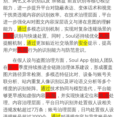
别、网乞文本识别以及“杀猪盘”前置识别等核心模型
能力，进一步提升平台对隐蔽表达、变体话术和视觉
干扰类违规内容的识别效率。在技术治理层面，平台
进一步强化AI对图文内容深层语义与潜在意图的理解
能力，
通过
多模态识别机制，实现对复杂违规场景的
精.准
识别与快速处置。同时，Soul还持续优化
风.险
提醒机制，
通过
更加贴近社交场景的
安全
提示，提高
用户对
风.险
行为的识别能力与防范意识。
在假人设与盗图治理方面，Soul App 创始人团队
在
第.一
季度持续推进全链路治理体系建设，形成覆盖
图片路径异常检测、多模态特征比对、设备与账号关
联分析、站内重复人像识别以及评论语义分析等多个
维度的识别矩阵。
通过
技术协同与模型迭代，平台能
够更早感知虚假内容
风.险
，并实现快速定位和
精.准
处
理。内容治理层面，平台日均识别并处置假人设相关
违规发帖超过7万条；账号治理层面，日均处置假人设
违规账号超过2000个。
通过
对违规内容与异常账号的