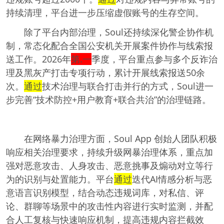
持续清理，平台进一步压缩虚假账号的生存空间。
除了平台内部治理，Soul还持续深化警企协作机
制，常态化配合全国公安机关开展案件协作与线索报
送工作。2026年
第.一
季度，平台重点参与多个反诈治
理及黑灰产打击专项行动，累计开展线索报送50余
次。
通过
技术治理与联合打击并行的方式，Soul进一
步完善“技术防控+用户教育+联合共治”的治理链路。
在网络暴力治理方面，Soul App 创始人团队积极
响应相关治理要求，持续升级网暴治理体系，重点加
强对恶意攻击、人身攻击、恶意挑事及煽动对立等行
为的识别与处置能力。平台
通过
迭代AI情感分析与恶
意语言识别模型，结合动态违规词库，对私信、评
论、群聊等场景中的攻击性内容进行实时监测，并配
合人工复核与快速响应机制，提高违规内容拦截效