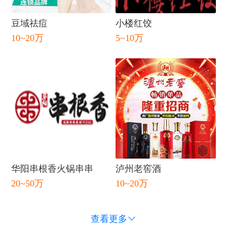
闭
豆域祛痘
小楼红饺
10~20万
5~10万
华阳串根香火锅串串
泸州老窖酒
20~50万
10~20万
查看更多
