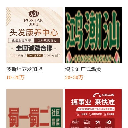
波斯坦养发加盟
鸿潮汕广式鸡煲
10~20万
20~50万
闭